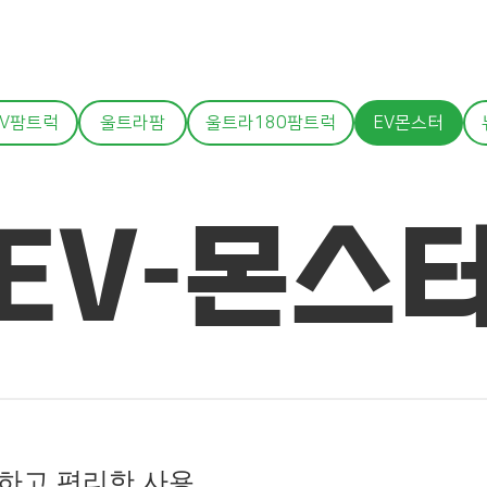
EV팜트럭
울트라팜
울트라180팜트럭
EV몬스터
EV-몬스
전하고 편리한 사용