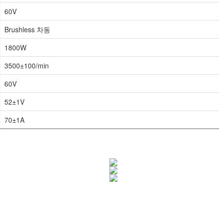
60V
Brushless 차동
1800W
3500±100/min
60V
52±1V
70±1A