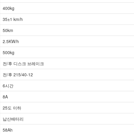
400kg
35±1 km/h
50km
2.5KW/h
500kg
전/후 디스크 브레이크
전/후 215/40-12
6시간
8A
25도 이하
납산배터리
58Ah